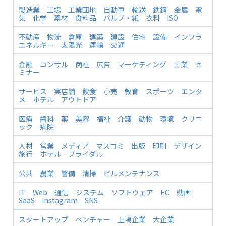
製造業
工場
工業団地
自動車
輸送
鉄鋼
金属
電
気
化学
素材
食料品
パルプ・紙
衣料
ISO
不動産
物流
倉庫
建築
建設
住宅
設備
インフラ
エネルギー
太陽光
運輸
交通
金融
コンサル
商社
広告
マーケティング
士業
セ
ミナー
サービス
実店舗
飲食
小売
教育
スポーツ
エンタ
メ
ホテル
アウトドア
医療
歯科
薬
美容
福祉
介護
動物
環境
クリニ
ック
病院
人材
営業
メディア
マスコミ
出版
印刷
デザイン
旅行
ホテル
ブライダル
公共
農業
警備
清掃
ビルメンテナンス
IT
Web
通信
システム
ソフトウェア
EC
動画
SaaS
Instagram
SNS
スタートアップ
ベンチャー
上場企業
大企業