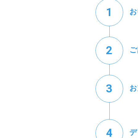
お
ご
お
デ