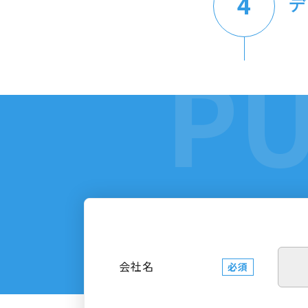
デ
会社名
必須