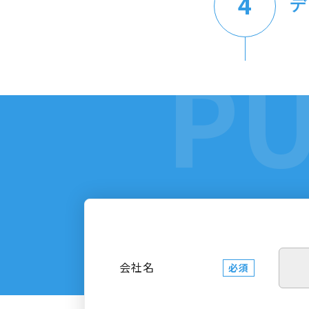
デ
会社名
必須