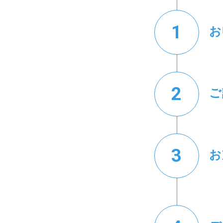
お
ご
お