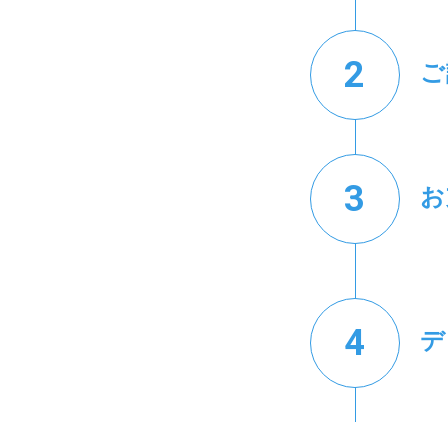
ご
お
デ