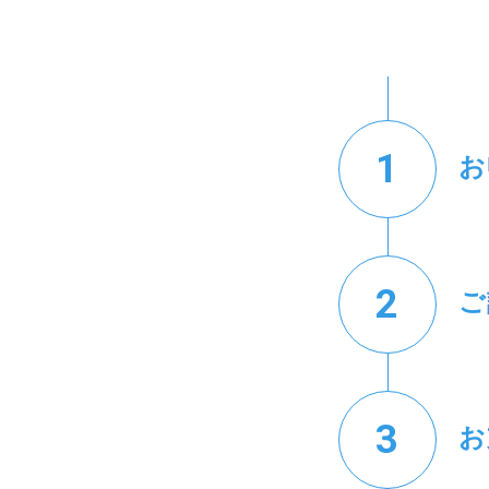
お
ご
お