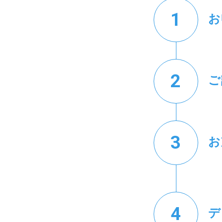
お
ご
お
デ