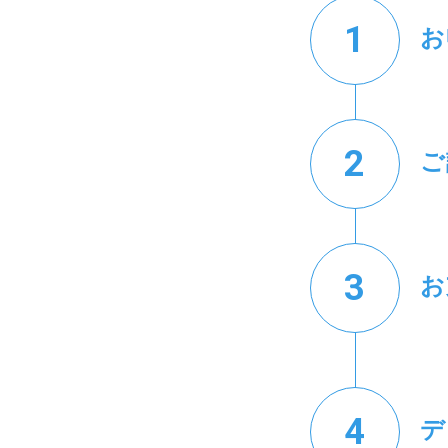
お
ご
お
デ