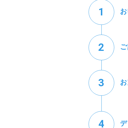
お
ご
お
デ