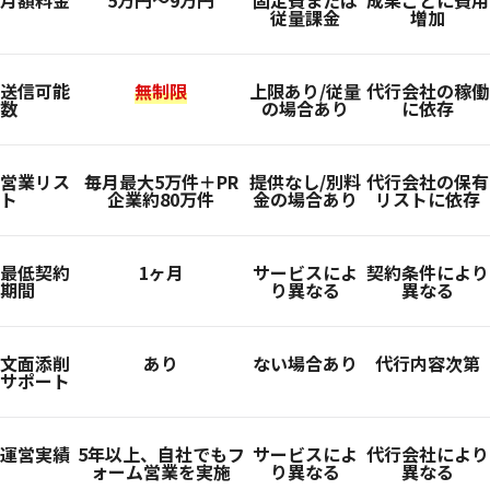
月額料金
5万円〜9万円
固定費または
成果ごとに費用
従量課金
増加
送信可能
無制限
上限あり/従量
代行会社の稼働
数
の場合あり
に依存
営業リス
毎月最大5万件＋PR
提供なし/別料
代行会社の保有
ト
企業約80万件
金の場合あり
リストに依存
最低契約
1ヶ月
サービスによ
契約条件により
期間
り異なる
異なる
文面添削
あり
ない場合あり
代行内容次第
サポート
運営実績
5年以上、自社でもフ
サービスによ
代行会社により
ォーム営業を実施
り異なる
異なる