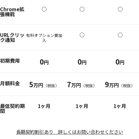
Chrome拡
○
○
○
張機能
URLクリッ
○
○
有料オプション要加
ク通知
入
0
0
0
初期費用
円
円
円
5
7
9
月額料金
万円
万円
万円
（税抜）
（税抜）
（税抜）
最低契約期
1ヶ月
1ヶ月
1ヶ月
間
長期契約割引あり 詳しくはお問い合わせください